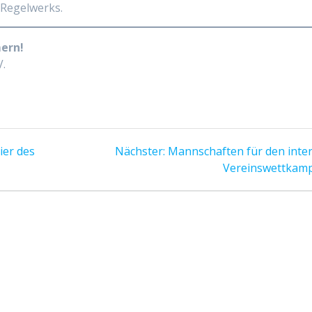
s Regelwerks.
mern!
V.
Nächster
ier des
Nächster:
Mannschaften für den inte
Beitrag:
Vereinswettkamp