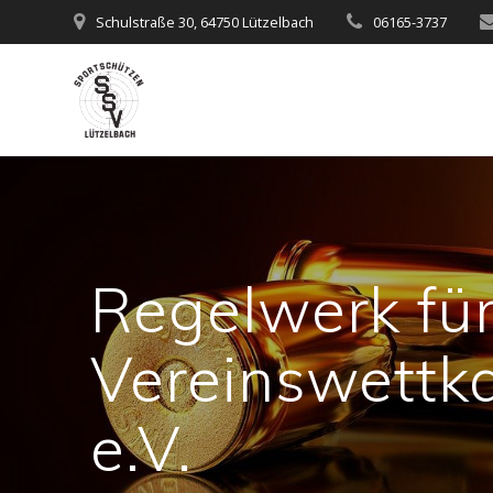
Zum
Schulstraße 30, 64750 Lützelbach
06165-3737
Inhalt
springen
Regelwerk für
Vereinswettk
e.V.