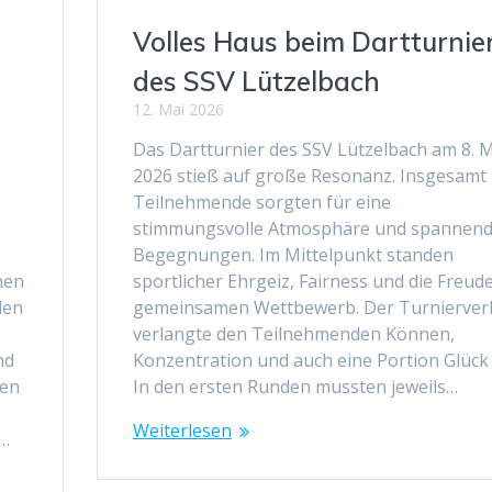
Volles Haus beim Dartturnie
des SSV Lützelbach
12. Mai 2026
Das Dartturnier des SSV Lützelbach am 8. 
2026 stieß auf große Resonanz. Insgesamt
Teilnehmende sorgten für eine
stimmungsvolle Atmosphäre und spannen
Begegnungen. Im Mittelpunkt standen
inen
sportlicher Ehrgeiz, Fairness und die Freud
den
gemeinsamen Wettbewerb. Der Turnierver
verlangte den Teilnehmenden Können,
nd
Konzentration und auch eine Portion Glück 
den
In den ersten Runden mussten jeweils…
Weiterlesen
r…