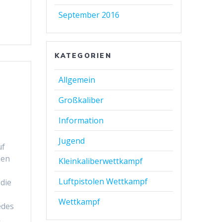
September 2016
KATEGORIEN
Allgemein
Großkaliber
Information
Jugend
uf
zen
Kleinkaliberwettkampf
Luftpistolen Wettkampf
die
Wettkampf
edes
k