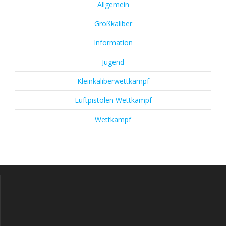
Allgemein
Großkaliber
Information
Jugend
Kleinkaliberwettkampf
Luftpistolen Wettkampf
Wettkampf