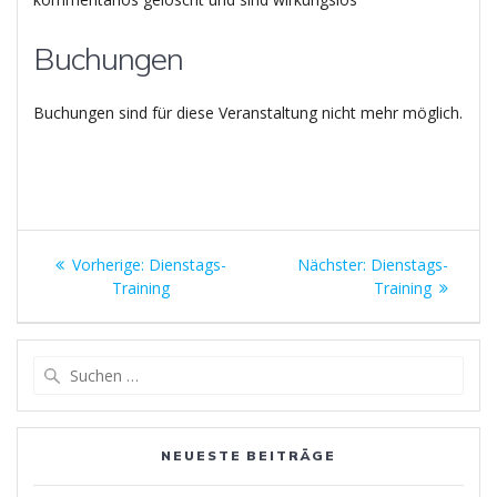
Buchungen
Buchungen sind für diese Veranstaltung nicht mehr möglich.
Beitragsnavigation
Vorheriger
Nächster
Vorherige:
Dienstags-
Nächster:
Dienstags-
Beitrag:
Beitrag:
Training
Training
Suchen
nach:
NEUESTE BEITRÄGE