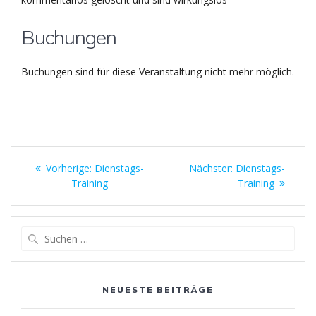
Buchungen
Buchungen sind für diese Veranstaltung nicht mehr möglich.
Beitragsnavigation
Vorheriger
Nächster
Vorherige:
Dienstags-
Nächster:
Dienstags-
Beitrag:
Beitrag:
Training
Training
Suchen
nach:
NEUESTE BEITRÄGE