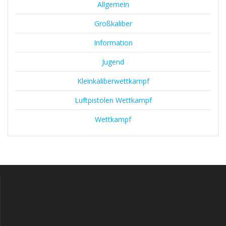
Allgemein
Großkaliber
Information
Jugend
Kleinkaliberwettkampf
Luftpistolen Wettkampf
Wettkampf