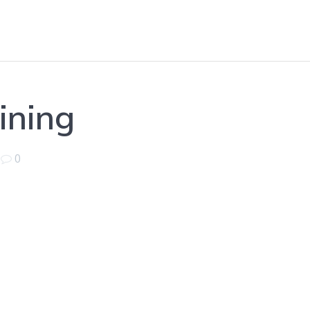
ining
|
0