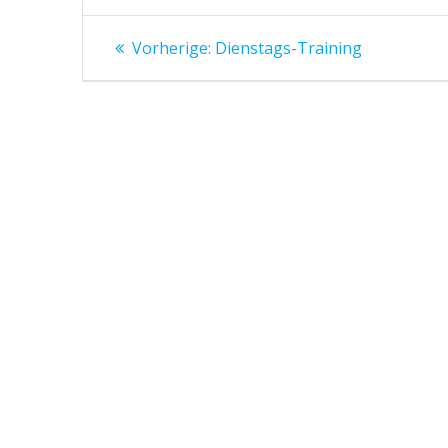
Beitragsnavigation
Vorheriger
Vorherige:
Dienstags-Training
Beitrag: