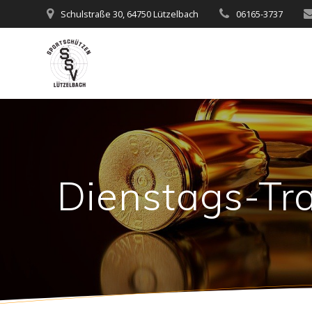
Zum
Schulstraße 30, 64750 Lützelbach
06165-3737
Inhalt
springen
Dienstags-Tra