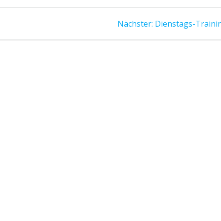
Nächster
Nächster:
Dienstags-Traini
Beitrag: