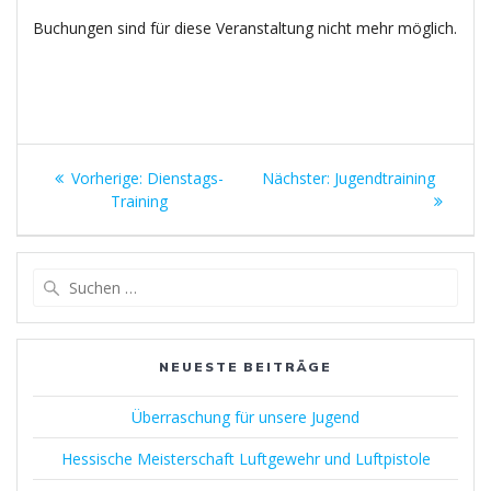
Buchungen sind für diese Veranstaltung nicht mehr möglich.
Beitragsnavigation
Vorheriger
Nächster
Vorherige:
Dienstags-
Nächster:
Jugendtraining
Beitrag:
Beitrag:
Training
Suchen
nach:
NEUESTE BEITRÄGE
Überraschung für unsere Jugend
Hessische Meisterschaft Luftgewehr und Luftpistole