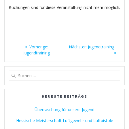
Buchungen sind für diese Veranstaltung nicht mehr möglich.
Beitragsnavigation
Vorheriger
Nächster
Vorherige:
Nächster:
Jugendtraining
Beitrag:
Beitrag:
Jugendtraining
Suchen
nach:
NEUESTE BEITRÄGE
Überraschung für unsere Jugend
Hessische Meisterschaft Luftgewehr und Luftpistole