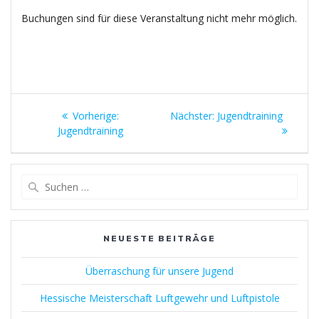
Buchungen sind für diese Veranstaltung nicht mehr möglich.
Beitragsnavigation
Vorheriger
Nächster
Vorherige:
Nächster:
Jugendtraining
Beitrag:
Beitrag:
Jugendtraining
Suchen
nach:
NEUESTE BEITRÄGE
Überraschung für unsere Jugend
Hessische Meisterschaft Luftgewehr und Luftpistole