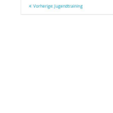
Beitragsnavigation
Vorheriger
Vorherige:
Jugendtraining
Beitrag: