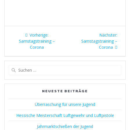
Beitragsnavigation
Vorheriger
Nächst
Vorherige:
Nächster:
Beitrag:
Beitrag
Samstagstraining –
Samstagstraining –
Corona
Corona
Suchen
nach:
NEUESTE BEITRÄGE
Überraschung für unsere Jugend
Hessische Meisterschaft Luftgewehr und Luftpistole
Jahrmarktschießen der Jugend