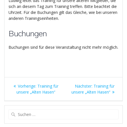
Ludwig leitet das Training für unsere älteren Mitglieder, die
sich an diesem Tag zum Training treffen. Bitte beachtet die
Uhrzeit. Für die Buchungen gilt das Gleiche, wie bei unseren
anderen Trainingseinheiten.
Buchungen
Buchungen sind für diese Veranstaltung nicht mehr möglich.
Beitragsnavigation
Vorheriger
Nächster
Vorherige:
Training für
Nächster:
Training für
Beitrag:
Beitrag:
unsere „Alten Hasen“
unsere „Alten Hasen“
Suchen
nach: