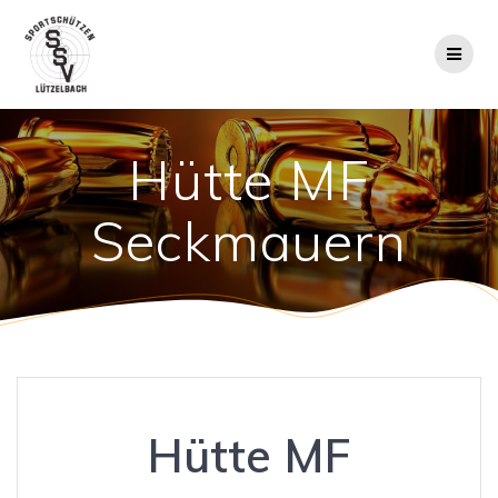
Zum
Inhalt
springen
Hütte MF
Seckmauern
Hütte MF