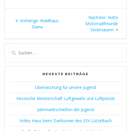
Beitragsnavigation
Nächster
Nächster:
Hütte
Vorheriger
Vorherige:
Waldhaus
Beitrag:
Motorradfreunde
Beitrag:
Diana
Seckmauern
Suchen
nach:
NEUESTE BEITRÄGE
Überraschung für unsere Jugend
Hessische Meisterschaft Luftgewehr und Luftpistole
Jahrmarktschießen der Jugend
Volles Haus beim Dartturnier des SSV Lützelbach