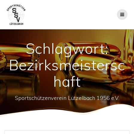
Zum
Inhalt
springen
Schlagwort:
Bezirksmeistersc
haft
Sportschützenverein Lützelbach 1956 e.V.