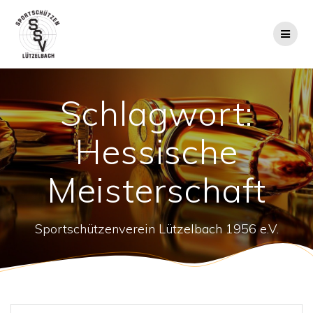
Zum
Inhalt
springen
Schlagwort:
Hessische
Meisterschaft
Sportschützenverein Lützelbach 1956 e.V.