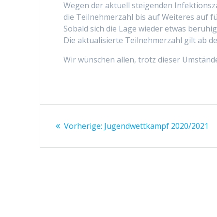
Wegen der aktuell steigenden Infektions
die Teilnehmerzahl bis auf Weiteres auf f
Sobald sich die Lage wieder etwas beruhi
Die aktualisierte Teilnehmerzahl gilt ab d
Wir wünschen allen, trotz dieser Umstände
Beitragsnavigation
Vorheriger
Vorherige:
Jugendwettkampf 2020/2021
Beitrag: