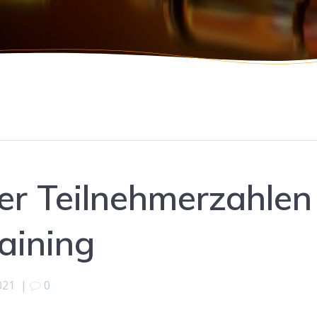
er Teilnehmerzahlen
aining
021
|
0