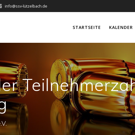
info@ssv-lützelbach.de
STARTSEITE
KALENDER
er Teilnehmerza
g
.V.