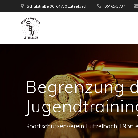
Zum
Schulstraße 30, 64750 Lützelbach
06165-3737
Inhalt
springen
Begrenzung d
Jugendtrainin
Sportschützenverein Lützelbach 1956 e