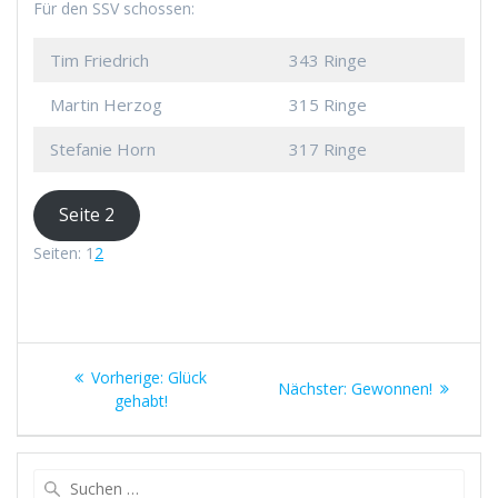
Für den SSV schossen:
Tim Friedrich
343 Ringe
Martin Herzog
315 Ringe
Stefanie Horn
317 Ringe
Seite 2
Seite
,
Seite
Seiten:
1
2
Beitragsnavigation
Vorheriger
Vorherige:
Glück
Nächster
Nächster:
Gewonnen!
Beitrag:
gehabt!
Beitrag:
Suchen