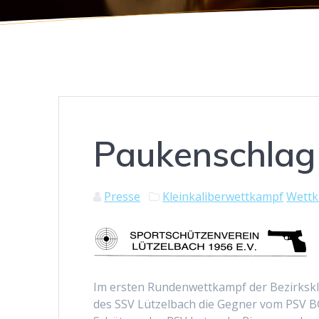
Paukenschlag
Presse
Kleinkaliberwettkampf
Wett
Im ersten Rundenwettkampf der Bezirkskla
des SSV Lützelbach die Gegner vom PSV BG