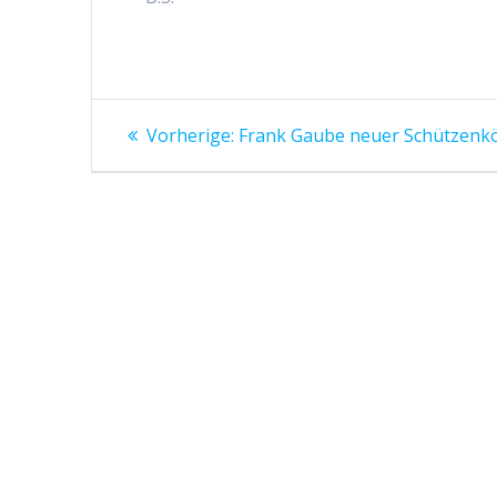
Beitragsnavigation
Vorheriger
Vorherige:
Frank Gaube neuer Schützenkö
Beitrag: