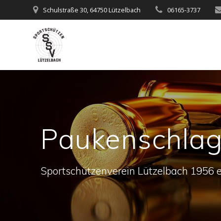
Zum
Schulstraße 30, 64750 Lützelbach
06165-3737
Inhalt
springen
Paukenschlag
Sportschützenverein Lützelbach 1956 e