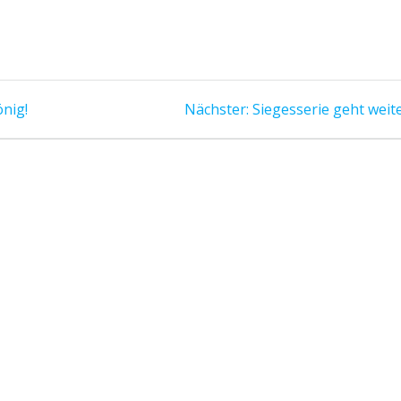
Nächster
nig!
Nächster:
Siegesserie geht weite
Beitrag: